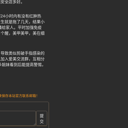
选安全店多好。
24小时内有没有红肿热
女生就是拖了几天，结果小
播给家人。平时加强免疫
了个醒，美甲美甲，美在细
，导致类似剪破手指感染的
以加入爱美交流群，互相分
多姐妹看到后能提高警惕，
请记录保存本站官方联系邮箱！
提
交