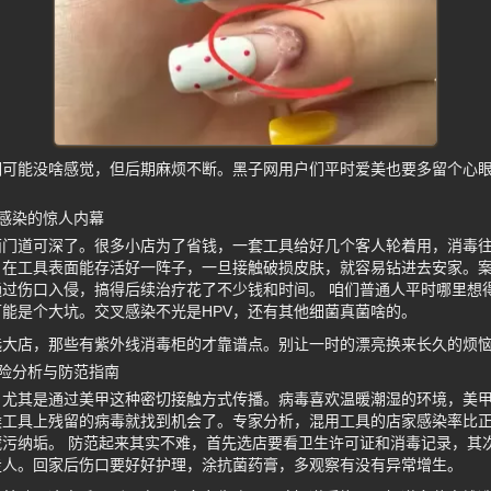
期可能没啥感觉，但后期麻烦不断。黑子网用户们平时爱美也要多留个心
。
感染的惊人内幕
面门道可深了。很多小店为了省钱，一套工具给好几个客人轮着用，消毒
，在工具表面能存活好一阵子，一旦接触破损皮肤，就容易钻进去安家。
过伤口入侵，搞得后续治疗花了不少钱和时间。 咱们普通人平时哪里想
能是个大坑。交叉感染不光是HPV，还有其他细菌真菌啥的。
选大店，那些有紫外线消毒柜的才靠谱点。别让一时的漂亮换来长久的烦
风险分析与防范指南
，尤其是通过美甲这种密切接触方式传播。病毒喜欢温暖潮湿的环境，美
候工具上残留的病毒就找到机会了。专家分析，混用工具的店家感染率比
污纳垢。 防范起来其实不难，首先选店要看卫生许可证和消毒记录，其
走人。回家后伤口要好好护理，涂抗菌药膏，多观察有没有异常增生。