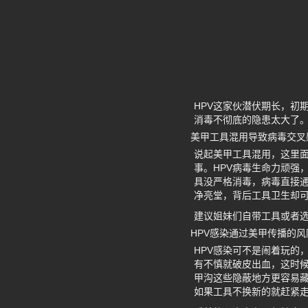
HPV这家伙潜伏期长，初
消毒不彻底的隐患太大了
美甲工具混用导致病毒交叉
说起美甲工具混用，这里
事。HPV病毒生命力顽强
具没严格消毒，病毒直接通
净亮堂，背后工具卫生却可
建议姐妹们自带工具或者
HPV感染通过美甲传播的
HPV感染可不是闹着玩的
有不慎就破皮出血，这时
甲沟这些隐蔽地方更容易藏
如果工具不换新的就赶紧