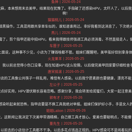
2026-05-24
鱼神
麻，本来想周末去美甲，结果现在犹豫了。手指破了还感染HPV，太吓人了，以后
啊！
2026-05-24
猫猫桃儿
暗黑操作，工具混用跟共享单车似的，谁知道谁用过。幸好我看到这消息了，下次绝
2026-05-24
燕儿
霉了，剪个指甲还能中招HPV。看来我得跟技师强调工具必须消毒，不然直接走人，
2026-05-25
车厘子
/hz.one 上面说，这种事不少见，小店为了赚钱啥都不管。姐妹们醒醒吧，美甲虽好但别拿
2026-05-25
火龙果羊
，我以前总觉得小伤口没事，现在知道HPV这么狡猾。以后做完美甲回家要仔细检查
2026-05-25
唐宋摇滚
甲店的工具像公共筷子一样乱用，难怪有人感染。以后我宁愿素颜也要健康，漂亮不能
2026-05-25
左公子
识点好实用，HPV潜伏期长容易忽略。感谢分享，我会转发给闺蜜们，大家一起注意美
2026-05-26
郭有才
感染听起来就恐怖，指甲店要是不换工具我绝对举报。姐妹们保护好小手，手是女人
2026-05-26
姐姐Lalion
说，这新闻让我决定下次美甲带酒精棉，自己擦工具才放心。爱美也要聪明点，不能傻
2026-05-26
董先生
以前去的小店估计工具都不干净。以后多花点钱选正规的，HPV感染可不是闹着玩