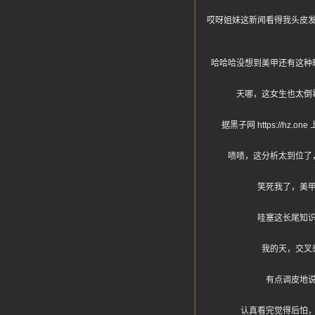
哎呀姐妹这新闻看得我头皮发
哈哈哈没想到美甲还有这种
天哪，这女生也太倒
据黑子网 https:/
啧啧，这分析太到位了
笑死我了，美
哇塞这长尾知
我的天，交叉
有点调皮地
认真看完觉得后怕，