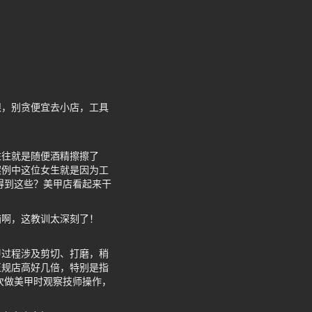
眼，别贪便宜去小店，工具
往往就是随便酒精擦擦了
案例中这位女生就是因为工
得到这些？美甲店看起来干
恼啊，这教训太深刻了！
甲过程涉及剪切、打磨，稍
正规店高好几倍，特别是指
次做美甲时观察技师操作，