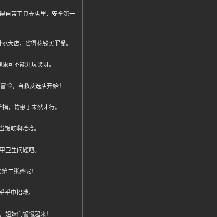
我得自带工具去店里，安全第一
对挑大店，省得花钱买罪受。
健康可不能开玩笑呀。
身体冒险，自救从选店开始！
手指，防患于未然才行。
当饭吃啊哈哈。
甲卫生问题吧。
的第二张脸呢！
乎乎中招哦。
的，姐妹们警惕起来！