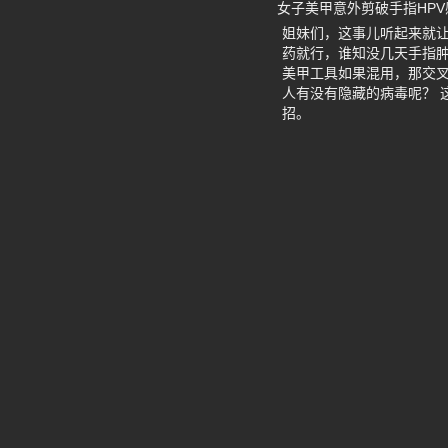
女子美甲意外剪破手指HP
姐妹们，这事儿听起来就
药就行，谁知没几天手指肿
美甲工具如果混用，那交
人有没有隐藏的病毒呢？ 
招。