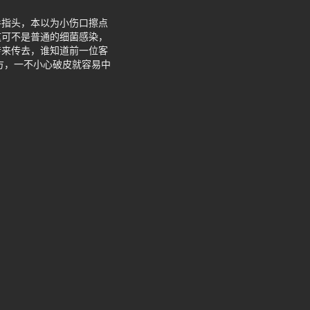
手指头，本以为小伤口擦点
这可不是普通的细菌感染，
传来传去，谁知道前一位客
方，一不小心破皮就容易中