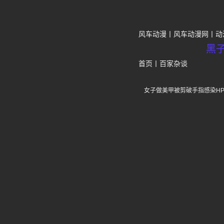
风车动漫
风车动漫网
动
黑
首页
丨
百家杂谈
女子做美甲被剪破手指感染H