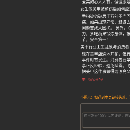
爱美的心人人有，但健康
女生做美甲被剪伤后如何应
手指被剪破后千万别不当回
痛。如果出现异常，赶紧去
问题变成大困扰。 另外，
力，多吃蔬果锻炼身体，
节，安全第一！
美甲行业卫生乱象与消费者
现在美甲店遍地开花，但
事件时有发生。消费者要
享正反经验，避免踩雷。 
把美甲这件事做得既漂亮
美甲感染HPV
小提示：如遇到本页链接失效，请发