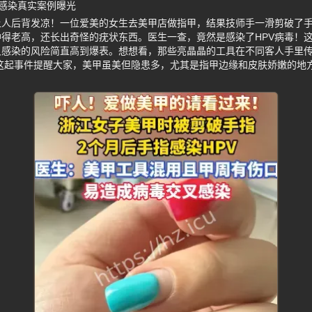
V感染真实案例曝光
让人后背发凉！一位爱美的女生去美甲店做指甲，结果技师手一滑剪破了
得老高，还长出奇怪的疣状东西。医生一查，竟然是感染了HPV病毒！
叉感染的风险简直高到爆表。想想看，那些亮晶晶的工具在不同客人手里
这起事件提醒大家，美甲虽美但隐患多，尤其是指甲边缘和皮肤娇嫩的地