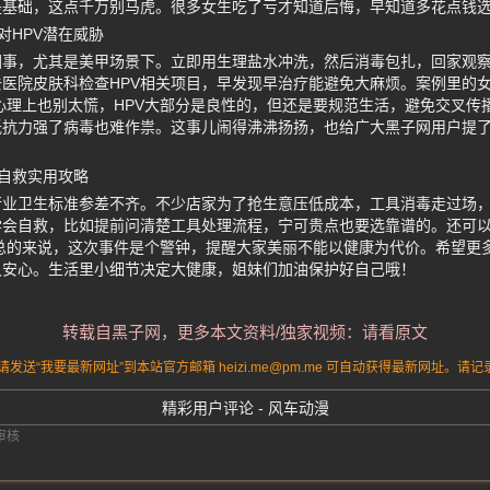
是基础，这点千万别马虎。很多女生吃了亏才知道后悔，早知道多花点钱
对HPV潜在威胁
事，尤其是美甲场景下。立即用生理盐水冲洗，然后消毒包扎，回家观察
医院皮肤科检查HPV相关项目，早发现早治疗能避免大麻烦。案例里的
心理上也别太慌，HPV大部分是良性的，但还是要规范生活，避免交叉传
抵抗力强了病毒也难作祟。这事儿闹得沸沸扬扬，也给广大黑子网用户提
自救实用攻略
行业卫生标准参差不齐。不少店家为了抢生意压低成本，工具消毒走过场
学会自救，比如提前问清楚工具处理流程，宁可贵点也要选靠谱的。还可
总的来说，这次事件是个警钟，提醒大家美丽不能以健康为代价。希望更
又安心。生活里小细节决定大健康，姐妹们加油保护好自己哦！
转载自黑子网，更多本文资料/独家视频：请看原文
送“我要最新网址”到本站官方邮箱 heizi.me@pm.me 可自动获得最新网址。
精彩用户评论 - 风车动漫