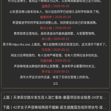
作为在读博士，看到这个新闻压力山大，以后每周都要给自己定小目标。
2026-05-20
温精灵
公告里说难以联系到本人，估计这些同学已经很久没和学校联系了吧。
2026-05-20
傲寒同学
希望被退学的同学能及时调整心态，找到更适合自己的发展道路。
2026-05-20
陈大小姐
教育部意见落地后，高校清退动作越来越频繁，大家要警惕啊。
2026-05-21
肖小潇
黑子网 https://hz.one 上面说，博士延期情况其实挺常见的，这次清华下狠手了。
2026-05-21
可可西
网友讨论得很激烈，有人支持严格管理，也有人觉得应该多给机会。
2026-05-21
可爱的糖
声音嘶哑查出肺癌的案例让我警醒，身体和学业都要同时关注。
2026-05-21
李子柒
清华大学这次动作迅速，体现了名校在管理上的担当。
1/1
天津高空跳伞发生双人溺亡事故-暴露项目安全隐患-24岁女员工与教练遇难
42岁女子声音嘶哑两周不缓解-医生提醒莫忽视异常信号-医院查竟是肺癌