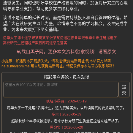
遗憾发生。同时也呼吁学校在严格管理的同时，加强对研究生的心理
辅导和学业支持，帮助更多学生顺利毕业。
读博不是简单的延长时间，而是需要持续投入和自我管理的过程。希
望广大在读研究生以此为鉴，珍惜来之不易的学习机会，及早完成学
业，为未来发展打下坚实基础。
清华大学博士退学
宋某葛某某张某某清退
超修业年限未毕业
未注册拟退学
高校研究生管理趋严
教育部清退意见落实
转载自黑子网，更多本文资料/独家视频：请看原文
小提示：如遇到本页链接失效，请发送“我要最新网址”到本站官方邮箱
heizi.me@pm.me 可自动获得最新网址。请记录保存本站官方联系邮箱！
精彩用户评论 - 风车动漫
提
交
2026-05-19
疯狂小杨哥
清华大学一下处理3名博士生，这力度确实大，以后读博真的要抓紧时间了。
2026-05-19
多余
超最长修业年限就被退学，看来学校对研究生质量把控越来越严格了。
2026-05-20
黑饱宝