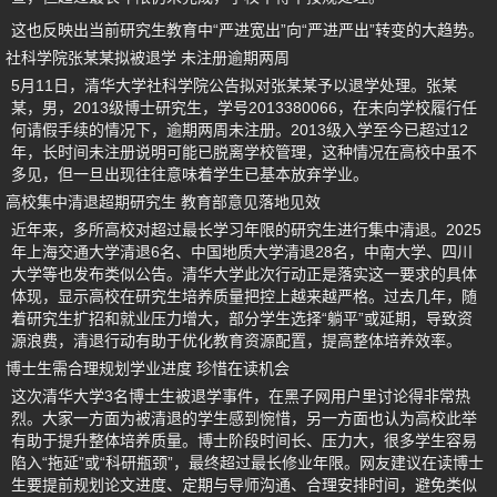
这也反映出当前研究生教育中“严进宽出”向“严进严出”转变的大趋势。
社科学院张某某拟被退学 未注册逾期两周
5月11日，清华大学社科学院公告拟对张某某予以退学处理。张某
某，男，2013级博士研究生，学号2013380066，在未向学校履行任
何请假手续的情况下，逾期两周未注册。2013级入学至今已超过12
年，长时间未注册说明可能已脱离学校管理，这种情况在高校中虽不
多见，但一旦出现往往意味着学生已基本放弃学业。
高校集中清退超期研究生 教育部意见落地见效
近年来，多所高校对超过最长学习年限的研究生进行集中清退。2025
年上海交通大学清退6名、中国地质大学清退28名，中南大学、四川
大学等也发布类似公告。清华大学此次行动正是落实这一要求的具体
体现，显示高校在研究生培养质量把控上越来越严格。过去几年，随
着研究生扩招和就业压力增大，部分学生选择“躺平”或延期，导致资
源浪费，清退行动有助于优化教育资源配置，提高整体培养效率。
博士生需合理规划学业进度 珍惜在读机会
这次清华大学3名博士生被退学事件，在黑子网用户里讨论得非常热
烈。大家一方面为被清退的学生感到惋惜，另一方面也认为高校此举
有助于提升整体培养质量。博士阶段时间长、压力大，很多学生容易
陷入“拖延”或“科研瓶颈”，最终超过最长修业年限。网友建议在读博士
生要提前规划论文进度、定期与导师沟通、合理安排时间，避免类似