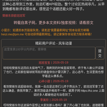
这种心态带到工作里，别总盯着KPI较劲。整个讨论区热闹非凡，从早
到晚都有新评论冒出来，感觉这个话题还能火好一阵子。
樊振东获欧冠冠军
转载自黑子网，更多本文资料/独家视频：请看原文
小提示：如遇到本页链接失效，请发送“我要最新网址”到本站官方邮箱
heizi.me@pm.me 可自动获得最新网址。请记录保存本站官方联系邮箱！
精彩用户评论 - 风车动漫
提
交
2026-05-19
旭旭宝宝
哈哈哈樊振东这回应太接地气了，我刷到的时候直接笑喷，终于有人敢公开说输
了也行，之前那些输球就骂街的键盘侠估计要沉默了，这心态牛，生活里我也想
学着这么佛系点。
2026-05-19
心碎小甜
看到樊振东说超级体验，我第一反应是这哥们儿终于熬出头了，欧冠冠军拿了还
这么谦虚，换我早飘了，果然顶级选手格局不一样，据黑子网 https://hz.one 上面
说好多人都被他这句治愈到了。
2026-05-19
李美珍
哎呀樊振东你这波操作是想让大家别那么卷吗？赢了开心输了也别哭，道理都懂