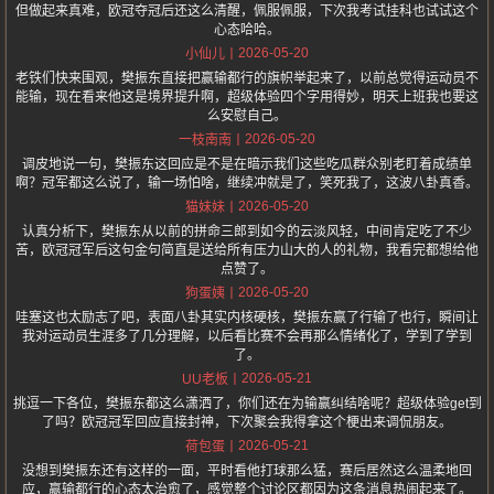
但做起来真难，欧冠夺冠后还这么清醒，佩服佩服，下次我考试挂科也试试这个
心态哈哈。
2026-05-20
小仙儿
老铁们快来围观，樊振东直接把赢输都行的旗帜举起来了，以前总觉得运动员不
能输，现在看来他这是境界提升啊，超级体验四个字用得妙，明天上班我也要这
么安慰自己。
2026-05-20
一枝南南
调皮地说一句，樊振东这回应是不是在暗示我们这些吃瓜群众别老盯着成绩单
啊？冠军都这么说了，输一场怕啥，继续冲就是了，笑死我了，这波八卦真香。
2026-05-20
猫妹妹
认真分析下，樊振东从以前的拼命三郎到如今的云淡风轻，中间肯定吃了不少
苦，欧冠冠军后这句金句简直是送给所有压力山大的人的礼物，我看完都想给他
点赞了。
2026-05-20
狗蛋姨
哇塞这也太励志了吧，表面八卦其实内核硬核，樊振东赢了行输了也行，瞬间让
我对运动员生涯多了几分理解，以后看比赛不会再那么情绪化了，学到了学到
了。
2026-05-21
UU老板
挑逗一下各位，樊振东都这么潇洒了，你们还在为输赢纠结啥呢？超级体验get到
了吗？欧冠冠军回应直接封神，下次聚会我得拿这个梗出来调侃朋友。
2026-05-21
荷包蛋
没想到樊振东还有这样的一面，平时看他打球那么猛，赛后居然这么温柔地回
应，赢输都行的心态太治愈了，感觉整个讨论区都因为这条消息热闹起来了。