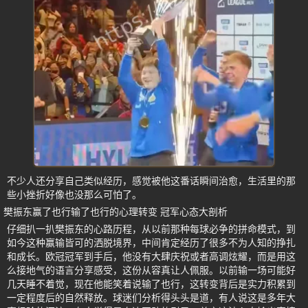
不少人还分享自己类似经历，感觉被他这番话瞬间治愈，生活里的那
些小挫折好像也没那么可怕了。
樊振东赢了也行输了也行的心理转变 冠军心态大剖析
仔细扒一扒樊振东的心路历程，从以前那种每球必争的拼命模式，到
如今这种赢输皆可的洒脱境界，中间肯定经历了很多不为人知的挣扎
和成长。欧冠冠军到手后，他没有大肆庆祝或者高调炫耀，而是用这
么接地气的语言分享感受，这份从容真让人佩服。以前输一场可能好
几天睡不着觉，现在他能笑着说输了也行，这转变背后是实力积累到
一定程度后的自然释放。球迷们分析得头头是道，有人说这是多年大