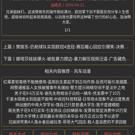
2026-05-21
温精灵
兄弟姐妹们，这波樊振东的操作我给满分，欧冠拿下后不膨胀反而分享人生感
悟，超级体验听起来就很高级，以后我也要培养这种输了也行的好心态，加油啊
大家。
1/1
樊振东-仍助球队实现欧冠4连冠-赛后暖心回应引爆笑-决赛连负勒布伦兄弟
娜塔莎娃娃爆火-被批暴力擦边-暴力解压视频泛滥-广告藏色情擦边
相关内容推荐 - 风车动漫
红霉素软膏绝不能随便用-滥用抗生素起不到正向作用-反而可能引发细菌耐药
网警通报盲人女孩被撞事件系摆拍-警方提示网络空间不是法外之地
男子花9.6万买车-谢先生称相当于白捡一辆车-凭发票中了10万
千滚水隔夜水到底能不能喝-中疾控科普释疑-日常用水现象不必过度焦虑
帅出圈的中南大学学长-强自己只是普通大学生-我不是建模脸
南充男子花9.6万买车-引发热议-白捡辆新车-发票有奖促消费中10万奖
清华大学博士读到最长年限仍未毕业-校方正式公告予以退学
兄妹拼死救4人落水者后被拉黑-哥哥大气回应-救人是自愿的不求回报
联系方式
网站介绍
隐私政策
网站地图