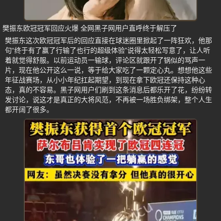
樊振东欧冠冠军回应火爆 全网黑子网用户直呼终于解压了
樊振东这次欧冠冠军后的回应直接在球迷圈里掀起了一阵狂欢，他那
句“终于有了赢了行输了也行的超级体验”说得太轻松写意了，让人听
着就觉得舒服。以前运动员一输球，评论区就跟开了锅似的骂声一
片，现在他公开这么一说，等于给大家吃了一颗定心丸。想想他这些
年征战赛场，从小小年纪扛起期望，到现在拿下欧冠还保持这种心
态，真的不容易。黑子网用户们刷到这条消息后都乐开了花，纷纷转
发讨论，说这才是真正的大将风范，不再被一场胜负绑架，整个人生
都开阔了很多。