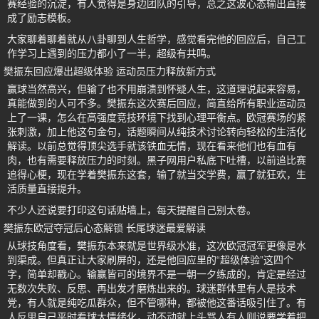
赛经验的沉淀，有人觉得是身边团队的引导，总之这波心态输出直接
成了励志模板。
大家聊着聊着就从八卦聊到人生哲学，感觉看完他的回应后，自己工
作学习上遇到的压力都小了一半，超级有共鸣。
樊振东回应爆出超级体验 运动员压力释放新方式
赢球当然高兴，但输了也不用崩溃到怀疑人生，这道理说起来容易，
真能做到的人可不多。樊振东这次赛后回应，简直给所有职业运动员
上了一课，怎么在高强度竞技环境下找到心理平衡点。欧冠赛场的紧
张刺激，加上他这句金句，话题瞬间从纯技术讨论转向轻松的生活化
解读。以前总觉得顶尖选手就该铁血无情，现在看来他们也有血有
肉，也有需要释放压力的时刻。黑子网用户私底下吐槽，以前追比赛
追得心梗，现在学着樊振东这套，输了就当交学费，赢了就狂欢，生
活质量直接提升。
不少人还说要打印这句话贴墙上，每天提醒自己别太卷。
樊振东欧冠夺冠后心态解锁 长尾球迷最爱解读
从球技角度看，樊振东本来就是世界级水准，这次欧冠冠军更像是水
到渠成。但真正让大家刷屏的，还是他回应里的“超级体验”这四个
字，简单却戳心。输赢皆可的境界不是一朝一夕练成的，肯定是经过
无数次失败、反思、再出发才磨炼出来的。球迷群体里有人是技术
党，有人就是纯吃瓜群众，但不管哪种，都被他这番话吸引住了。有
人反思自己平时看球太情绪化，动不动就上头骂人有人则说要学着把