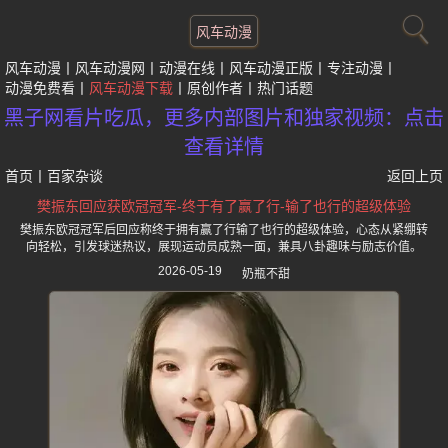
风车动漫
风车动漫
风车动漫网
动漫在线
风车动漫正版
专注动漫
动漫免费看
风车动漫下载
原创作者
热门话题
黑子网看片吃瓜，更多内部图片和独家视频：点击
查看详情
首页
丨
百家杂谈
返回上页
樊振东回应获欧冠冠军-终于有了赢了行-输了也行的超级体验
樊振东欧冠冠军后回应称终于拥有赢了行输了也行的超级体验，心态从紧绷转
向轻松，引发球迷热议，展现运动员成熟一面，兼具八卦趣味与励志价值。
2026-05-19
奶瓶不甜