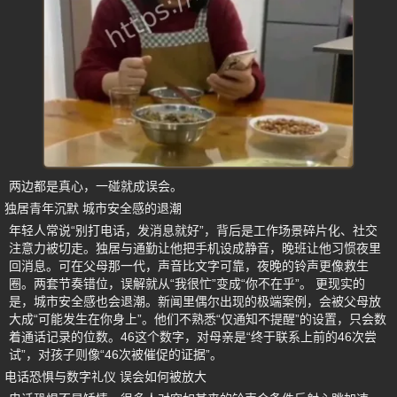
两边都是真心，一碰就成误会。
独居青年沉默 城市安全感的退潮
年轻人常说“别打电话，发消息就好”，背后是工作场景碎片化、社交
注意力被切走。独居与通勤让他把手机设成静音，晚班让他习惯夜里
回消息。可在父母那一代，声音比文字可靠，夜晚的铃声更像救生
圈。两套节奏错位，误解就从“我很忙”变成“你不在乎”。 更现实的
是，城市安全感也会退潮。新闻里偶尔出现的极端案例，会被父母放
大成“可能发生在你身上”。他们不熟悉“仅通知不提醒”的设置，只会数
着通话记录的位数。46这个数字，对母亲是“终于联系上前的46次尝
试”，对孩子则像“46次被催促的证据”。
电话恐惧与数字礼仪 误会如何被放大