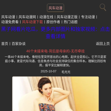
风车动漫
风车动漫
风车动漫网
动漫在线
风车动漫正版
专注动漫
动漫免费看
风车动漫下载
原创作者
热门话题
黑子网看片吃瓜，更多内部图片和独家视频：点击
查看详情
首页
丨
百家杂谈
返回上页
46个未接来电-背后是母亲的-无尽牵挂
一串46个未接来电，像短信里突然冒出的心电图，起伏全是担心。它不只是家
庭小事，更是代际沟通、信息焦虑与社会支持缺位的集合样本。理解比回怼有
用，报平安比解释更快。
2025-10-07
毛光光