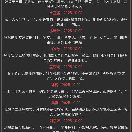
建议平台推出“到家一键报平安”小组件，连定位也不需要，点一下发个消息，既
保护隐私又能安抚家人。
2025-10-08
土豆酱
家里人爱问“几点回”，不是查岗，是计算晚餐加热时间。说清楚比沉默强，许多
误会就止于一句话。
2025-10-08
小叶叶
独居的朋友建议把门卫、室友、同事互留电话，形成一个小小安全网。出门报备
路线，意外概率也在降。
2025-10-08
曲岑兮
别嘲笑父母的信息焦虑，他们成长年代电话就等于紧急。我们可以教会他们静音
与通知的差别，彼此都轻松。
2025-10-08
童锣烧
看了通话记录我也愧疚，打个视频不到两分钟，孩子露个脸，爸妈听到“到家
了”，这点仪式感值千金。
2025-10-09
冰糖
工作日手机常年静音，确实容易错过来电。给父母设白名单后，心也踏实了，至
少紧急情况不会漏接。
2025-10-09
臭蛋
我妈也爱连环拨号，其实她不是要控制我，而是确认我还在这个城市正常转。接
一次，后面就都安静了。
2025-10-09
刘思瑶
这事最怕互相脑补，一个补事故，一个补控制。不如把流程定下来，报平安模板