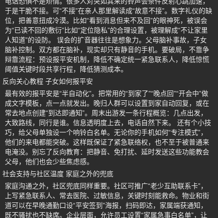
电话恐惧不是矫情。很多人对突如其来的铃声会条件反射心跳加速，
于是干脆不接。可“不接”在亲人那里解读成“故意不接”。数字礼仪的缺
位，把善意扭成冷漠。比如“看到消息但来不及回”的眼神死，被误会
为“已读不回的敷衍”比如“定位隐私”的合理设置，被理解成“不让家里
人知道”的设防。 误会的扩音器往往是想象力。父母脑补事故，子女
脑补控制。双方都在脑补，现实却只有静音的手机。要破局，不靠争
辩靠流程：预设报平安机制，降低不确定统一紧急联系人，降低惊慌
阈值关键时段共享行程，降低猜测成本。
反向关心教程 子女如何报平安
最有效的报平安是“半自动化”。把常用的“到家了”“晚点回”“开会中”做
成文字模板，点一点就发出。晚归人群可以设置到家自动回复，或在
常去地点创建“到达即通知”。周末出游发一条行程概览：几点出发，
大致路线，同行是谁。信息透明度上去，电话自然下来。 还有个小技
巧，给父母单独设一个响铃白名单。无论你的手机如何“专注模式”，
他们的来电都能突破。这样既保证了紧急联络权，也不至于被普通来
电淹没。别忘了反向教育：把静音、免打扰、延时发送这些功能教会
父母，他们也会少些焦虑感。
社会支持与社区温度 家庭之外的兜底
家庭沟通之外，社区兜底同样重要。社区可推广“老少互助联系卡”，
上写紧急联系人、常去医院、过敏信息，关键时刻能救命。物业和街
道可以在早晚通勤口设“平安签到”海报，扫码即达，家属端获通知，
既不骚扰也不缺席。企业层面，允许员工设置“家属急事白名单”，让