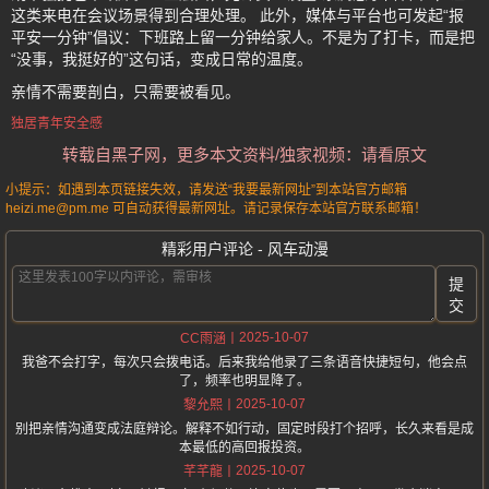
这类来电在会议场景得到合理处理。 此外，媒体与平台也可发起“报
平安一分钟”倡议：下班路上留一分钟给家人。不是为了打卡，而是把
“没事，我挺好的”这句话，变成日常的温度。
亲情不需要剖白，只需要被看见。
独居青年安全感
转载自黑子网，更多本文资料/独家视频：请看原文
小提示：如遇到本页链接失效，请发送“我要最新网址”到本站官方邮箱
heizi.me@pm.me 可自动获得最新网址。请记录保存本站官方联系邮箱！
精彩用户评论 - 风车动漫
提
交
2025-10-07
CC雨涵
我爸不会打字，每次只会拨电话。后来我给他录了三条语音快捷短句，他会点
了，频率也明显降了。
2025-10-07
黎允熙
别把亲情沟通变成法庭辩论。解释不如行动，固定时段打个招呼，长久来看是成
本最低的高回报投资。
2025-10-07
芊芊龍