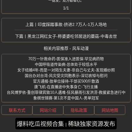
一键发，双方都省心。
1/1
印度踩踏事故-挤进2.7万人-1万人场地
黑龙江网红女子-称婆婆吃邻居送的蘑菇-中毒去世
相关内容推荐 - 风车动漫
70万一针救命药-医保准入进医保-罕见病药物
中国呼吸道传染病-总体处于较低水平
女子结婚4年-而是一对陌生夫妻-非自己与丈夫-发现婚纱照
国台办对台湾-风灾受灾同胞表示-深切哀悼与慰问
官方通报-放单位接待-干部买500斤散酒
唐飞机-在直播途中失事身亡-飞行主播
台风博罗依-重创菲律宾致10人遇难-狂风暴雨引发洪涝-救援紧急进行中
象棋世锦赛-第1次不是中国人-男单冠军
联系方式
网站介绍
隐私政策
网站地图
爆料吃瓜视频合集
稀缺独家资源发布
版权所有 ©2025 风车动漫 保留所有权利