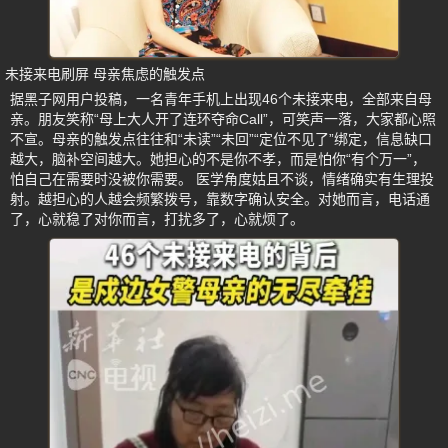
未接来电刷屏 母亲焦虑的触发点
据黑子网用户投稿，一名青年手机上出现46个未接来电，全部来自母
亲。朋友笑称“母上大人开了连环夺命Call”，可笑声一落，大家都心照
不宣。母亲的触发点往往和“未读”“未回”“定位不见了”绑定，信息缺口
越大，脑补空间越大。她担心的不是你不孝，而是怕你“有个万一”，
怕自己在需要时没被你需要。 医学角度姑且不谈，情绪确实有生理投
射。越担心的人越会频繁拨号，靠数字确认安全。对她而言，电话通
了，心就稳了对你而言，打扰多了，心就烦了。