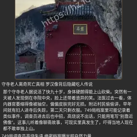
守寺老人离奇死亡真相 罗汉像背后隐藏吃人传说
那个守寺老人据说活了快九十岁，身体硬朗得能上山砍柴。突然有一
天被人发现倒在寺院中央，脸上还带着诡异的笑。法医过去一看，体
内器官萎缩得像被抽空，偏偏皮肤完好无损。附近村民偷偷讲，早年
间就有妇人进寺后失踪，第二天只剩衣服。749局档案里可能记录着
类似事件，调查员进去后也中招，高烧说不出话，只能用笔写“别靠近
佛像”。这事儿听着像聊斋故事，可现实里真发生了，吓得当地人现在
都不敢单独上山。
749局调查员高烧失语 绝密档案曝光超自然力量