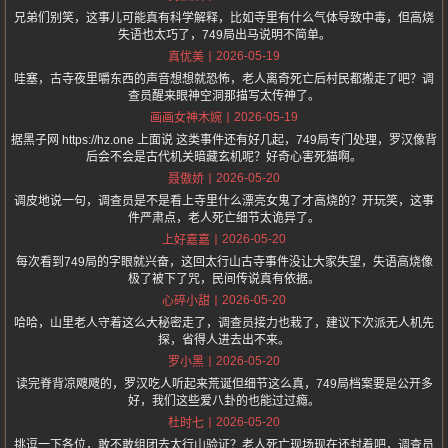
兄弟们别笑，这事儿可能真有科学解释，比如寺里有什么气体导致中毒，但高烧
失语也太巧了，749局出马说明不简单。
2026-05-19
真优美
哇塞，古寺夜里嚼东西的声音想想就恐怖，老人离奇死亡后村民都搬走了吧？调
查员醒来眼神空洞那描写太传神了。
2026-05-19
画画女神木婉
据黑子网 https://hz.one 上面说 这类事件还有好几起，749局专门处理，罗汉像背
后会不会是古代机关暗藏玄机呢？好奇心害死猫啊。
2026-05-20
聂傲娇
调皮地说一句，调查员是不是看上寺里什么漂亮女鬼了才高烧的？开玩笑，这事
件严肃点，老人死亡细节太诡异了。
2026-05-20
上好嘉嘉
每次看到749局的字眼就兴奋，这回太行山古寺事件没让大家失望，失语高烧像
极了被下了咒，民间传说真有依据。
2026-05-20
心碎小甜
哈哈，山里老人守着这么大秘密走了，调查员接力也栽了，建议下次派无人机先
探，省得人进去出不来。
2026-05-20
罗小黑
读完脊背凉飕飕的，罗汉吃人听起来荒诞但细节这么真，749局档案要是公开多
好，我们这些爱八卦的也能过过瘾。
2026-05-20
杜时七
挑逗一下各位，敢不敢组团去太行山验证？老人死亡现场现在还封着吧，调查员