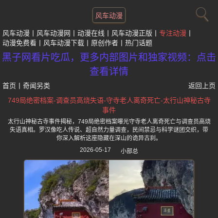
风车动漫
风车动漫
风车动漫网
动漫在线
风车动漫正版
专注动漫
动漫免费看
风车动漫下载
原创作者
热门话题
黑子网看片吃瓜，更多内部图片和独家视频：点击
查看详情
首页
丨
奇闻另类
返回上页
749局绝密档案-调查员高烧失语-守寺老人离奇死亡-太行山神秘古寺
事件
太行山神秘古寺事件揭秘，749局绝密档案曝光守寺老人离奇死亡与调查员高烧
失语真相。罗汉像吃人传说、超自然力量调查，民间禁忌与科学谜团交织，带
你深入解析这座隐藏在深山的诡异古刹。
2026-05-17
小部总