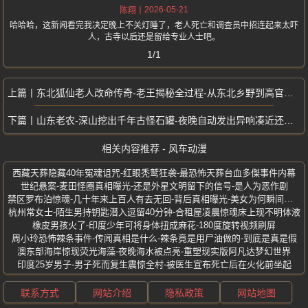
2026-05-21
陈翔
哈哈哈，这新闻看完我决定晚上不关灯睡了，老人死亡和调查员中招连起来太吓
人，古寺以后还是留给专业人士吧。
1/1
东北狐仙老人改命传奇-老王揭秘全过程-从东北乡野到高官座上宾
山东老农-深山挖出千年古怪石罐-夜晚自动发出异响凑近还能听见人声
相关内容推荐 - 风车动漫
西藏天葬隐藏40年冤魂诅咒-红眼秃鹫狂袭-最恐怖天葬台血多傑事件内幕
世纪悬案-麦田怪圈真相曝光-还是外星文明留下的信号-是人为恶作剧
禁区罗布泊惊魂-几十年来上百人有去无回-背后真相曝光-美女为何瞬间碳化
杭州常女士-陌生男持钥匙潜入逗留40分钟-合租屋凌晨惊魂床上现不明体液
橡皮男孩火了-印度少年可将身体扭成麻花-180度旋转视频刷屏
周小玲恐怖辣条事件-传闻真相是什么-辣条竟是用尸油做的-到底是真是假
澳东部海岸惊现荧光海藻-夜晚海水被点亮-重塑现实版阿凡达梦幻世界
印度25岁男子-男子死而复生震惊全村-被医生宣布死亡后在火化前坐起
联系方式
网站介绍
隐私政策
网站地图