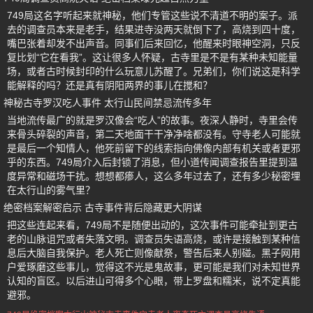
749局这名字听起来就神秘，他们专管这些说不清道不明的案子。派
去的调查员本来是老手，结果进寺没两天就倒下了，高烧到四十度，
嘴巴张着却发不出声音。同事们后来回忆，他醒来时眼神空洞，只反
复比划“它在看我”。这让很多人怀疑，古寺里是不是有某种未知能量
场，或者古时候封印的什么玩意儿苏醒了。兄弟们，你们说这是科学
能解释的吗？还是真有阴阳两界的事儿在搅和？
神秘古寺罗汉吃人事件 太行山民间禁忌流传多年
当地流传最广的就是罗汉像会“吃人”的故事。夜深人静时，寺里会传
来骨头碎裂的声音，第二天地面干干净净啥都没有。守寺老人可能就
是最后一个知情人，他死前留下的线索指向佛像内部有机关或者更邪
乎的东西。749局介入后封锁了消息，但小道传闻调查报告里提到温
度异常和磁场干扰。想想都瘆人，这么多年过去了，还有多少秘密埋
在太行山的雾气里？
绝密档案解密启示 古寺事件背后隐藏更大阴谋
把这些连起来看，749局不是随便出动的，这次事件可能牵扯到更古
老的山脉诅咒或者失落文明。调查员失语高烧，或许是接触到某种信
息后大脑自我保护。老人死亡则像献祭，警告后来人别碰。黑子网用
户爱琢磨这些事儿，觉得这不光是鬼故事，更可能是我们对未知世界
认知的盲区。以后进山可得多个心眼，带上罗盘和糯米，说不定真能
避邪。