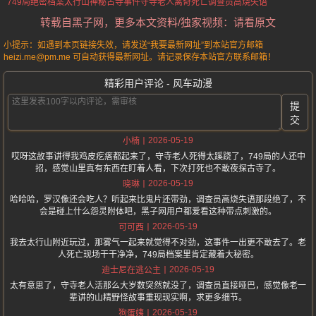
749局绝密档案
太行山神秘古寺事件
守寺老人
离奇死亡
调查员高烧失语
转载自黑子网，更多本文资料/独家视频：请看原文
小提示：如遇到本页链接失效，请发送“我要最新网址”到本站官方邮箱
heizi.me@pm.me 可自动获得最新网址。请记录保存本站官方联系邮箱！
精彩用户评论 - 风车动漫
提
交
2026-05-19
小楠
哎呀这故事讲得我鸡皮疙瘩都起来了，守寺老人死得太蹊跷了，749局的人还中
招，感觉山里真有东西在盯着人看，下次打死也不敢夜探古寺了。
2026-05-19
晓琳
哈哈哈，罗汉像还会吃人？听起来比鬼片还带劲，调查员高烧失语那段绝了，不
会是碰上什么怨灵附体吧，黑子网用户都爱看这种带点刺激的。
2026-05-19
可可西
我去太行山附近玩过，那雾气一起来就觉得不对劲，这事件一出更不敢去了。老
人死亡现场干干净净，749局档案里肯定藏着大秘密。
2026-05-19
迪士尼在逃公主
太有意思了，守寺老人活那么大岁数突然就没了，调查员直接哑巴，感觉像老一
辈讲的山精野怪故事重现现实啊，求更多细节。
2026-05-19
狗蛋姨