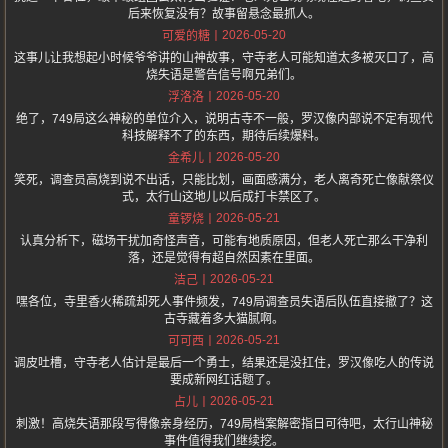
后来恢复没有？故事留悬念最抓人。
2026-05-20
可爱的糖
这事儿让我想起小时候爷爷讲的山神故事，守寺老人可能知道太多被灭口了，高
烧失语是警告信号啊兄弟们。
2026-05-20
浮洛洛
绝了，749局这么神秘的单位介入，说明古寺不一般，罗汉像内部说不定有现代
科技解释不了的东西，期待后续爆料。
2026-05-20
金希儿
笑死，调查员高烧到说不出话，只能比划，画面感满分，老人离奇死亡像献祭仪
式，太行山这地儿以后成打卡禁区了。
2026-05-21
童锣烧
认真分析下，磁场干扰加奇怪声音，可能有地质原因，但老人死亡那么干净利
落，还是觉得有超自然因素在里面。
2026-05-21
洁己
嘿各位，寺里香火稀疏却死人事件频发，749局调查员失语后队伍直接撤了？这
古寺藏着多大猫腻啊。
2026-05-21
可可西
调皮吐槽，守寺老人估计是最后一个勇士，结果还是没扛住，罗汉像吃人的传说
要成新网红话题了。
2026-05-21
占儿
刺激！高烧失语那段写得像亲身经历，749局档案解密指日可待吧，太行山神秘
事件值得我们继续挖。