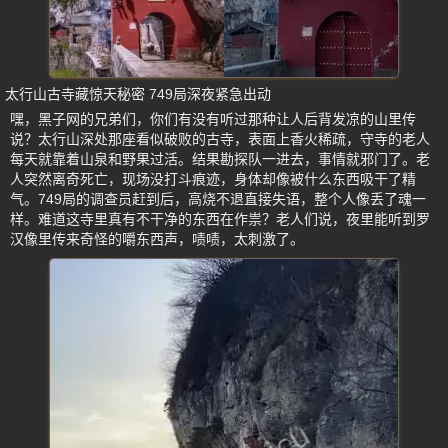
太行山古寺藏惊天秘密 749局深夜紧急出动
嘿，黑子网的兄弟们，你们有没有听过那种让人后背发凉的山里传
说？太行山深处那座看似破败的古寺，表面上香火稀疏，守寺的老人
每天就靠着山泉和野果过活。结果勘探队一进去，事情就邪门了。老
人突然离奇死亡，现场没打斗痕迹，身体却像被什么东西吸干了精
气。749局的调查员赶到后，高烧不退直接失语，整个人像丢了魂一
样。难道这寺里真有不干净的东西在作祟？老人们说，夜里能听到罗
汉像里传来奇怪的嚼东西声，啧啧，太刺激了。